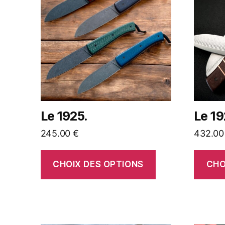
Le 1925.
Le 19
245.00
€
432.0
CHOIX DES OPTIONS
CHO