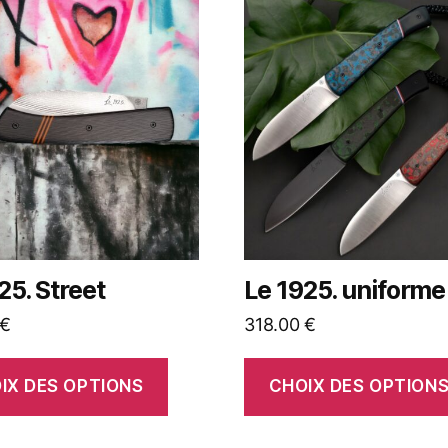
25. Street
Le 1925. uniforme
€
318.00
€
IX DES OPTIONS
CHOIX DES OPTION