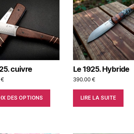
25. cuivre
Le 1925. Hybride
0
€
390.00
€
IX DES OPTIONS
LIRE LA SUITE