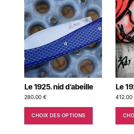
Le 1925. nid d’abeille
Le 19
280.00
€
412.00
CHOIX DES OPTIONS
CHO